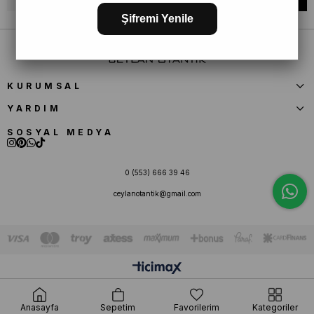
Şifremi Yenile
KURUMSAL
YARDIM
SOSYAL MEDYA
0 (553) 666 39 46
ceylanotantik@gmail.com
Anasayfa
Sepetim
Favorilerim
Kategoriler