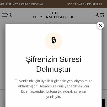
ŞVERİŞLERİNİZDE KARGO BEDAVA!
%50'YE VARAN İNDİRİMLER
×
🔒
Şifrenizin Süresi
Dolmuştur
Güvenliğiniz için üyelik bilgileriniz yeni altyapımıza
aktarılmıştır. Hesabınıza giriş yapabilmek için
lütfen aşağıdaki butona tıklayarak şifrenizi
yenileyin.
Bültene kaydolun, kampanya ve yenilikleri kaçırmayın!
KAYDOL