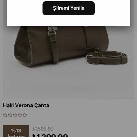
Şifremi Yenile
Haki Verona Çanta
₺1.599,99
%
13
İndirim