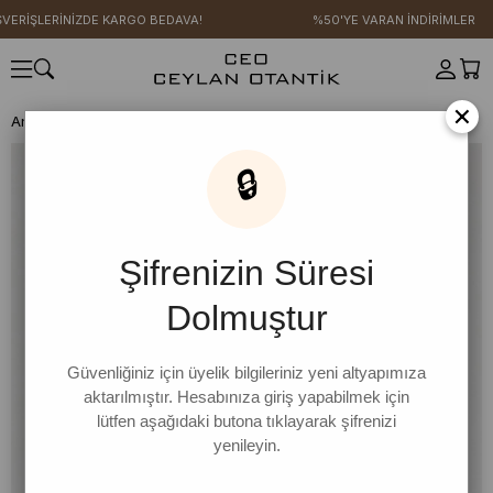
VERİŞLERİNİZDE KARGO BEDAVA!
%50'YE VARAN İNDİRİMLER
×
Anasayfa
GİYİM
AKSESUAR
Çanta
Haki Verona Çanta
🔒
Şifrenizin Süresi
Dolmuştur
Güvenliğiniz için üyelik bilgileriniz yeni altyapımıza
aktarılmıştır. Hesabınıza giriş yapabilmek için
lütfen aşağıdaki butona tıklayarak şifrenizi
yenileyin.