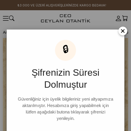
₺3.000 VE ÜZERİ ALIŞVERİŞLERİNİZDE KARGO BEDAVA!
×
Anasayfa
SICAK YAZ KOLEKSİYONU
Acı Kahve Flam Keten Etek For
🔒
Şifrenizin Süresi
Dolmuştur
Güvenliğiniz için üyelik bilgileriniz yeni altyapımıza
aktarılmıştır. Hesabınıza giriş yapabilmek için
lütfen aşağıdaki butona tıklayarak şifrenizi
yenileyin.