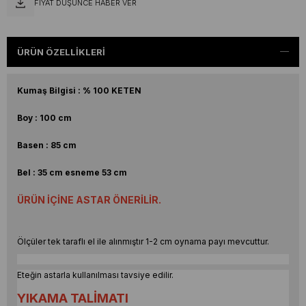
FIYAT DÜŞÜNCE HABER VER
ÜRÜN ÖZELLIKLERI
Kumaş Bilgisi : % 100 KETEN
Boy : 100 cm
Basen : 85 cm
Bel : 35 cm esneme 53 cm
ÜRÜN İÇİNE ASTAR ÖNERİLİR.
Ölçüler tek taraflı el ile alınmıştır 1-2 cm oynama payı mevcuttur.
Eteğin astarla kullanılması tavsiye edilir.
YIKAMA TALİMATI