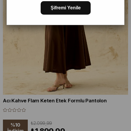
Şifremi Yenile
Acı Kahve Flam Keten Etek Formlu Pantolon
₺2.099,99
%
10
İndirim