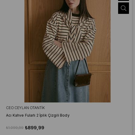
CEO CEYLAN OTANTIK
Acı Kahve Fularlı 2 İplik Çizgili Body
₺899,99
₺1.099,99