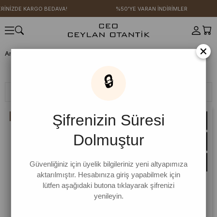
KARGO BEDAVA!
%50'YE VARAN İNDİRİMLER
4 A
×
Anasayfa
GİYİM
Üst Giyim
Body
Body / Tişört
Body / Tişört
🔒
Filtreleme
Sıralama
Şifrenizin Süresi
İNDIRIM
Dolmuştur
Güvenliğiniz için üyelik bilgileriniz yeni altyapımıza
aktarılmıştır. Hesabınıza giriş yapabilmek için
lütfen aşağıdaki butona tıklayarak şifrenizi
yenileyin.