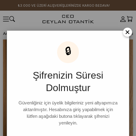
₺3.000 VE ÜZERİ ALIŞVERİŞLERİNİZDE KARGO BEDAVA!
×
Anasayfa
GİYİM
Üst Giyim
Body
Body / Tişört
Acı Kahve Fularlı
🔒
Şifrenizin Süresi
Dolmuştur
Güvenliğiniz için üyelik bilgileriniz yeni altyapımıza
aktarılmıştır. Hesabınıza giriş yapabilmek için
lütfen aşağıdaki butona tıklayarak şifrenizi
yenileyin.