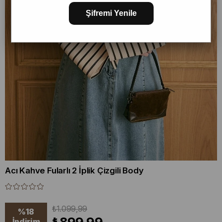
Şifremi Yenile
Acı Kahve Fularlı 2 İplik Çizgili Body
₺1.099,99
%
18
İndirim