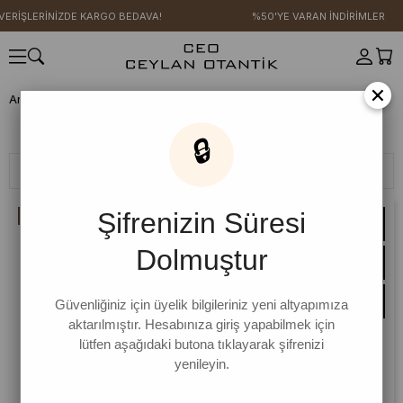
RİŞLERİNİZDE KARGO BEDAVA!
%50'YE VARAN İNDİRİMLER
×
Anasayfa
YENİ SEZON
Kot Koleksiyonu
Ceket
Ceket
Ceket
🔒
Filtreleme
Sıralama
Şifrenizin Süresi
İNDIRIM
Dolmuştur
Güvenliğiniz için üyelik bilgileriniz yeni altyapımıza
aktarılmıştır. Hesabınıza giriş yapabilmek için
lütfen aşağıdaki butona tıklayarak şifrenizi
yenileyin.