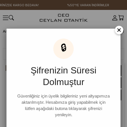
GO BEDAVA!
%50'YE VARAN İNDİRİMLER
4 AL 3
×
Anasayfa
CEO KIZI KOMBİN ÖNERİLERİ
Pamuk Koleksiyonu
Gömle
Gömlek
🔒
Filtreleme
Sıralama
Şifrenizin Süresi
İNDIRIM
Dolmuştur
Güvenliğiniz için üyelik bilgileriniz yeni altyapımıza
aktarılmıştır. Hesabınıza giriş yapabilmek için
lütfen aşağıdaki butona tıklayarak şifrenizi
yenileyin.