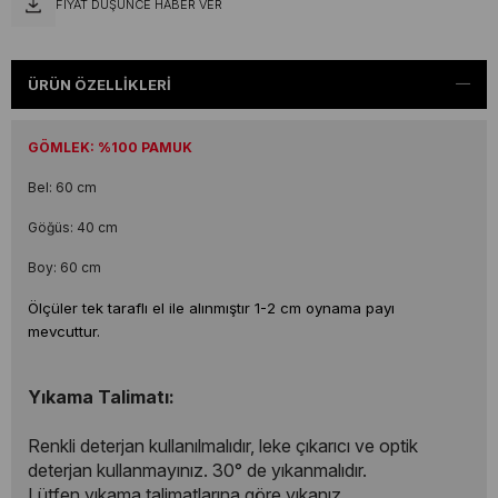
FIYAT DÜŞÜNCE HABER VER
ÜRÜN ÖZELLIKLERI
GÖMLEK: %100 PAMUK
Bel: 60 cm
Göğüs: 40 cm
Boy: 60 cm
Ölçüler tek taraflı el ile alınmıştır 1-2 cm oynama payı
mevcuttur.
Yıkama Talimatı:
Renkli deterjan kullanılmalıdır, leke çıkarıcı ve optik
deterjan kullanmayınız. 30° de yıkanmalıdır.
Lütfen yıkama talimatlarına göre yıkanız.