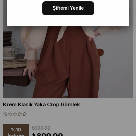
Şifremi Yenile
Krem Klasik Yaka Crop Gömlek
₺999,99
%
10
İndirim