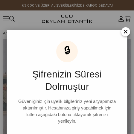
₺3.000 VE ÜZERİ ALIŞVERİŞLERİNİZDE KARGO BEDAVA!
×
Anasayfa
GİYİM
Krem Klasik Yaka Crop Gömlek
🔒
Şifrenizin Süresi
Dolmuştur
Güvenliğiniz için üyelik bilgileriniz yeni altyapımıza
aktarılmıştır. Hesabınıza giriş yapabilmek için
lütfen aşağıdaki butona tıklayarak şifrenizi
yenileyin.