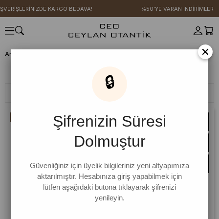
IŞVERİŞLERİNİZDE KARGO BEDAVA!
%50'YE VARAN İNDİRİMLER
×
Anasayfa
YENİ SEZON
Triko Serisi
Jile
Jile
🔒
Filtreleme
Sıralama
Şifrenizin Süresi
İNDIRIM
Dolmuştur
Güvenliğiniz için üyelik bilgileriniz yeni altyapımıza
aktarılmıştır. Hesabınıza giriş yapabilmek için
lütfen aşağıdaki butona tıklayarak şifrenizi
yenileyin.