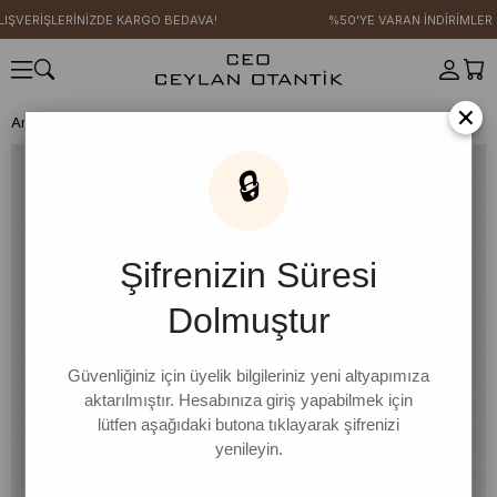
IŞVERİŞLERİNİZDE KARGO BEDAVA!
%50'YE VARAN İNDİRİMLER
×
Anasayfa
GİYİM
AKSESUAR
Çanta
Siyah City Süet Çanta
🔒
Şifrenizin Süresi
Dolmuştur
Güvenliğiniz için üyelik bilgileriniz yeni altyapımıza
aktarılmıştır. Hesabınıza giriş yapabilmek için
lütfen aşağıdaki butona tıklayarak şifrenizi
yenileyin.