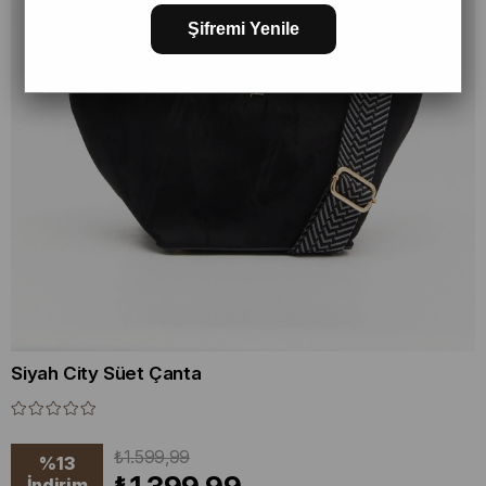
Şifremi Yenile
Siyah City Süet Çanta
₺1.599,99
%
13
İndirim