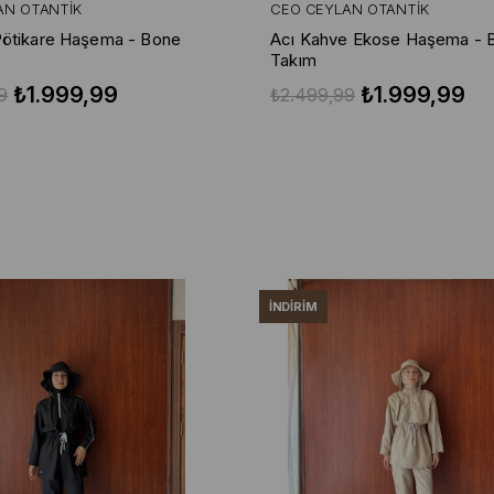
AN OTANTIK
CEO CEYLAN OTANTIK
Pötikare Haşema - Bone
Acı Kahve Ekose Haşema - 
Takım
₺1.999,99
₺1.999,99
9
₺2.499,99
İNDIRIM