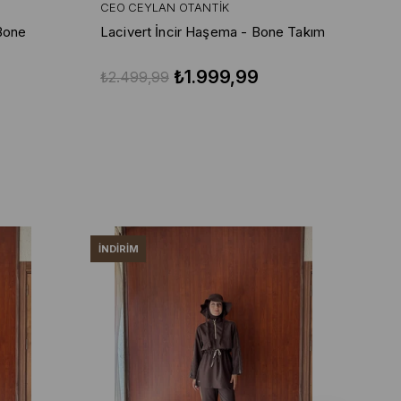
CEO CEYLAN OTANTIK
CE
Bone
Lacivert İncir Haşema - Bone Takım
Ha
Ta
₺1.999,99
₺2.499,99
₺2
İNDIRIM
İND