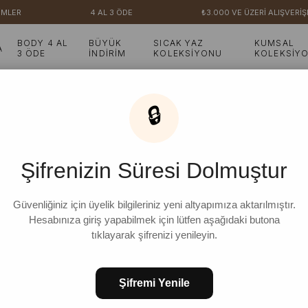
4 AL 3 ÖDE
₺3.000 VE ÜZERİ ALIŞVERİŞLERİNİZ
BODY 4 AL
BÜYÜK
SICAK YAZ
KUMSAL
A
3 ÖDE
İNDİRİM
KOLEKSİYONU
KOLEKSİY
Siyah Puantiyeli Haşema - Bone Takım
🔒
Siyah Puantiyeli Haşe
Şifrenizin Süresi Dolmuştur
Güvenliğiniz için üyelik bilgileriniz yeni altyapımıza aktarılmıştır.
Hesabınıza giriş yapabilmek için lütfen aşağıdaki butona
FAVORILERE EKLE
KOLEKSIYONA E
tıklayarak şifrenizi yenileyin.
Şifremi Yenile