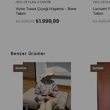
CEO CEYLAN OTANTIK
CEO CEYL
Vizon Tunus Çiçeği Haşema - Bone
Lacivert 
Takım
Takım
₺1.999,99
₺2.499,99
₺2.499,9
Benzer Ürünler
İNDIRIM
İNDIRIM