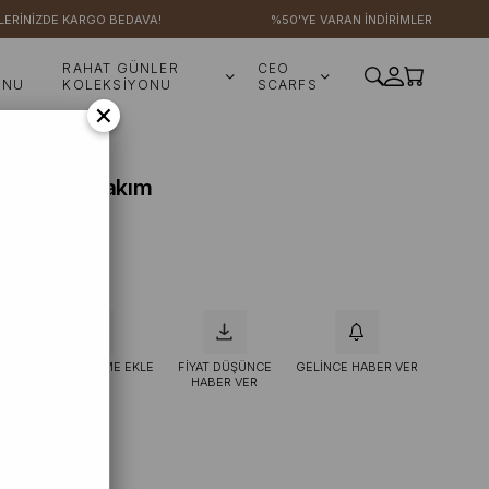
DE KARGO BEDAVA!
%50'YE VARAN İNDİRİMLER
RAHAT GÜNLER
CEO
ONU
KOLEKSİYONU
SCARFS
×
ma - Bone Takım
KLE
İSTEK LISTEME EKLE
FIYAT DÜŞÜNCE
GELINCE HABER VER
HABER VER