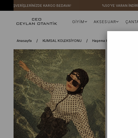
ŞVERİŞLERİNİZDE KARGO BEDAVA!
%50'YE VARAN İNDİRİMLER
GİYİM
AKSESUAR
ÇANT
Anasayfa
KUMSAL KOLEKSİYONU
Haşema Koleksiyonu