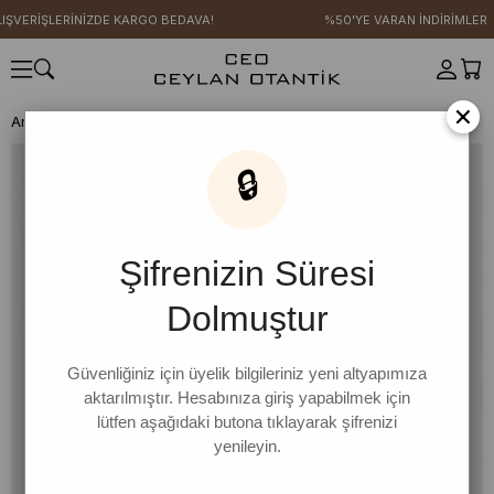
IŞVERİŞLERİNİZDE KARGO BEDAVA!
%50'YE VARAN İNDİRİMLER
×
Anasayfa
GİYİM
AKSESUAR
Çanta
Taba Rouen Omuz Çanta
🔒
Şifrenizin Süresi
Dolmuştur
Güvenliğiniz için üyelik bilgileriniz yeni altyapımıza
aktarılmıştır. Hesabınıza giriş yapabilmek için
lütfen aşağıdaki butona tıklayarak şifrenizi
yenileyin.