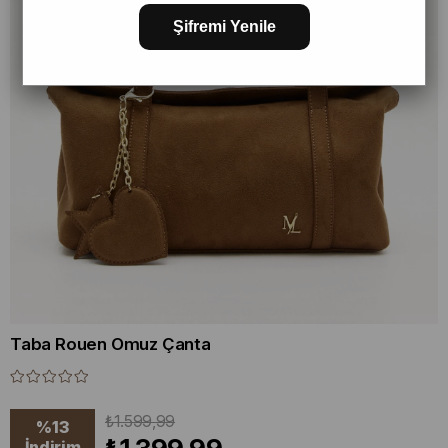
Şifremi Yenile
Taba Rouen Omuz Çanta
₺1.599,99
%
13
İndirim