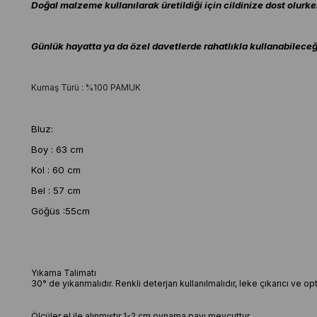
Doğal malzeme kullanılarak üretildiği için cildinize dost olurke
Günlük hayatta ya da özel davetlerde rahatlıkla kullanabileceği
Kumaş Türü : %100 PAMUK
Bluz:
Boy : 63 cm
Kol : 60 cm
Bel : 57 cm
Göğüs :55cm
Yıkama Talimatı
30° de yıkanmalıdır. Renkli deterjan kullanılmalıdır, leke çıkarıcı ve o
Ölçüler el ile alınmıştır 1-2 cm oynama payı mevcuttur.