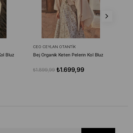
CEO CEYLAN OTANTIK
CE
ol Bluz
Bej Organik Keten Pelerin Kol Bluz
₺1.699,99
₺1.899,99
₺1