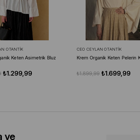
AN OTANTIK
CEO CEYLAN OTANTIK
anik Keten Asimetrik Bluz
Krem Organik Keten Pelerin K
₺1.299,99
₺1.699,99
9
₺1.899,99
a ve