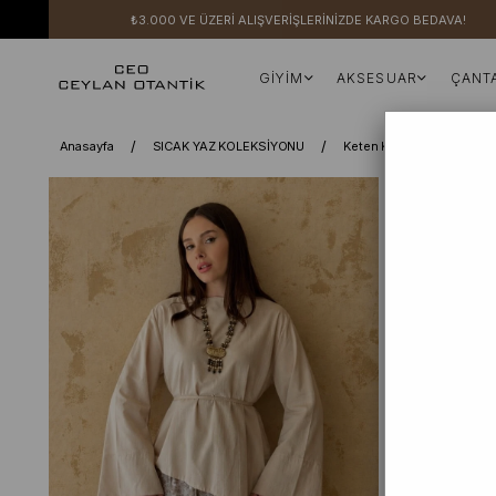
₺3.000 VE ÜZERİ ALIŞVERİŞLERİNİZDE KARGO BEDAVA!
GİYİM
AKSESUAR
ÇANT
Anasayfa
SICAK YAZ KOLEKSİYONU
Keten Koleksiyonu