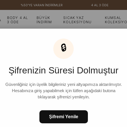
%50'YE VARAN İNDİRİMLER
4 AL 3 ÖDE
BODY 4 AL
BÜYÜK
SICAK YAZ
KUMSAL
A
3 ÖDE
İNDİRİM
KOLEKSİYONU
KOLEKSİY
Bluz
Bej Organik Keten Asimetrik Bluz
🔒
Bej Organik Keten Asim
Şifrenizin Süresi Dolmuştur
₺1.699,99
%
24
₺1.299,99
İndirim
Güvenliğiniz için üyelik bilgileriniz yeni altyapımıza aktarılmıştır.
Hesabınıza giriş yapabilmek için lütfen aşağıdaki butona
tıklayarak şifrenizi yenileyin.
STD
Şifremi Yenile