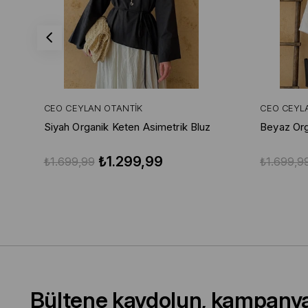
CEO CEYLAN OTANTIK
CEO CEYL
Siyah Organik Keten Asimetrik Bluz
Beyaz Org
₺1.299,99
₺1.699,99
₺1.699,9
Bültene kaydolun, kampany