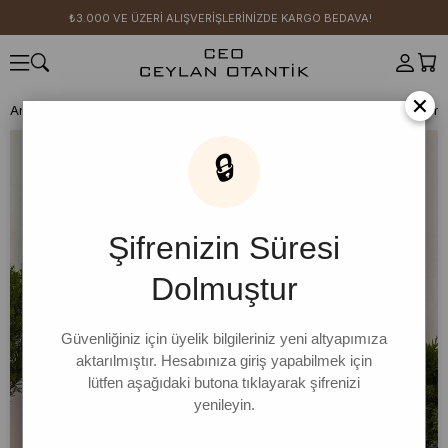
₺3.000 VE ÜZERİ ALIŞVERİŞLERİNİZDE KARGO BEDAVA!
×
Anasayfa
CEO KIZI KOMBİN ÖNERİLERİ
Beyaz Organik Keten Volümlü
🔒
Şifrenizin Süresi
Dolmuştur
Güvenliğiniz için üyelik bilgileriniz yeni altyapımıza
aktarılmıştır. Hesabınıza giriş yapabilmek için
lütfen aşağıdaki butona tıklayarak şifrenizi
yenileyin.