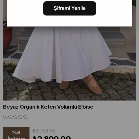
Şifremi Yenile
Beyaz Organik Keten Volümlü Elbise
₺3.099,99
%
6
İndirim