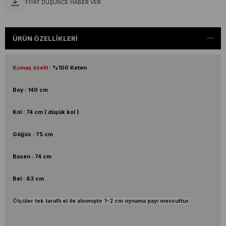
FIYAT DÜŞÜNCE HABER VER
ÜRÜN ÖZELLIKLERI
Kumaş özelli :
%100 Keten
Boy : 140 cm
Kol : 74 cm ( düşük kol )
Göğüs : 75 cm
Basen : 74 cm
Bel : 63 cm
Ölçüler tek taraflı el ile alınmıştır 1-2 cm oynama payı mevcuttur.