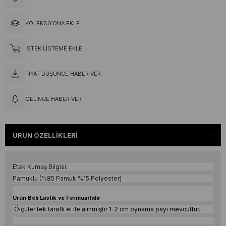
KOLEKSIYONA EKLE
İSTEK LISTEME EKLE
FIYAT DÜŞÜNCE HABER VER
GELINCE HABER VER
ÜRÜN ÖZELLIKLERI
Etek Kumaş Bilgisi:
Pamuklu (%85 Pamuk %15 Polyester)
Ürün Beli Lastik ve Fermuarlıdır
Ölçüler tek taraflı el ile alınmıştır 1-2 cm oynama payı mevcuttur.