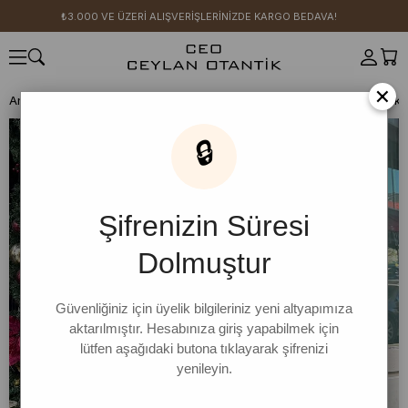
₺3.000 VE ÜZERİ ALIŞVERİŞLERİNİZDE KARGO BEDAVA!
×
Anasayfa
GİYİM
ALT GİYİM
Etek
Etek
Bordo Kraşlı Balon Etek
🔒
Şifrenizin Süresi
Dolmuştur
Güvenliğiniz için üyelik bilgileriniz yeni altyapımıza
aktarılmıştır. Hesabınıza giriş yapabilmek için
lütfen aşağıdaki butona tıklayarak şifrenizi
yenileyin.