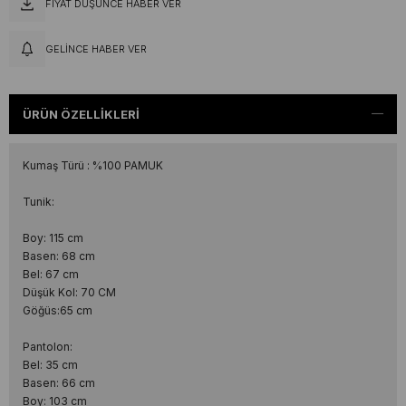
FIYAT DÜŞÜNCE HABER VER
GELINCE HABER VER
ÜRÜN ÖZELLIKLERI
Kumaş Türü : %100 PAMUK
Tunik:
Boy: 115 cm
Basen: 68 cm
Bel: 67 cm
Düşük Kol: 70 CM
Göğüs:65 cm
Pantolon:
Bel: 35 cm
Basen: 66 cm
Boy: 103 cm