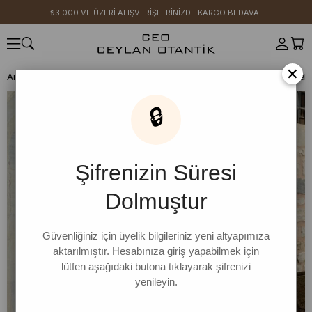
₺3.000 VE ÜZERİ ALIŞVERİŞLERİNİZDE KARGO BEDAVA!
×
Anasayfa
CEO KIZI KOMBİN ÖNERİLERİ
Çağla Organik Keten Parçalı
🔒
Şifrenizin Süresi
Dolmuştur
Güvenliğiniz için üyelik bilgileriniz yeni altyapımıza
aktarılmıştır. Hesabınıza giriş yapabilmek için
lütfen aşağıdaki butona tıklayarak şifrenizi
yenileyin.