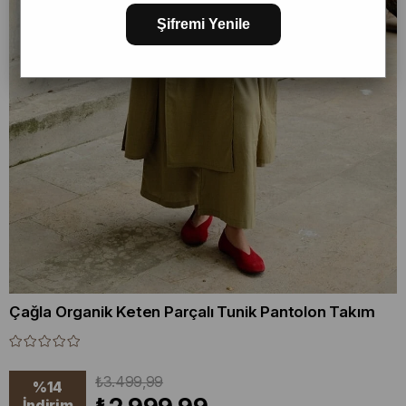
Şifremi Yenile
Çağla Organik Keten Parçalı Tunik Pantolon Takım
₺3.499,99
%
14
İndirim