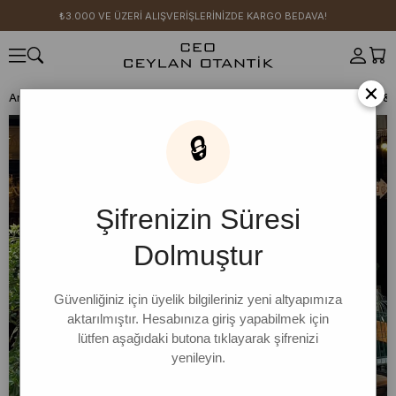
₺3.000 VE ÜZERİ ALIŞVERİŞLERİNİZDE KARGO BEDAVA!
×
Anasayfa
GİYİM
Takımlar
Etek Takım
Etek Takım
Ekru Body & 
🔒
Şifrenizin Süresi
Dolmuştur
Güvenliğiniz için üyelik bilgileriniz yeni altyapımıza
aktarılmıştır. Hesabınıza giriş yapabilmek için
lütfen aşağıdaki butona tıklayarak şifrenizi
yenileyin.