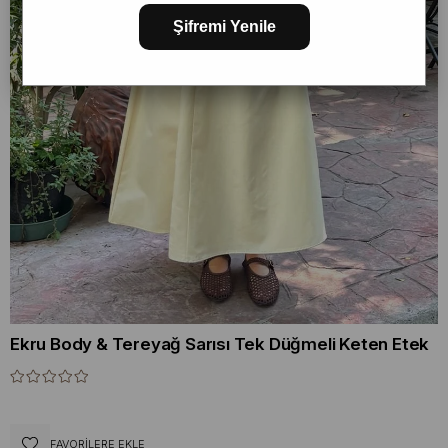
Şifremi Yenile
Ekru Body & Tereyağ Sarısı Tek Düğmeli Keten Etek
FAVORILERE EKLE