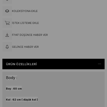
KOLEKSIYONA EKLE
İSTEK LISTEME EKLE
FIYAT DÜŞÜNCE HABER VER
GELINCE HABER VER
ÜRÜN ÖZELLIKLERI
Body :
Boy :
60
cm
Kol : 62 cm ( düşük kol )