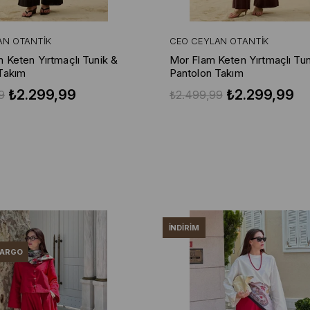
AN OTANTIK
CEO CEYLAN OTANTIK
m Keten Yırtmaçlı Tunik &
Mor Flam Keten Yırtmaçlı Tun
Takım
Pantolon Takım
₺2.299,99
₺2.299,99
9
₺2.499,99
İNDIRIM
KARGO