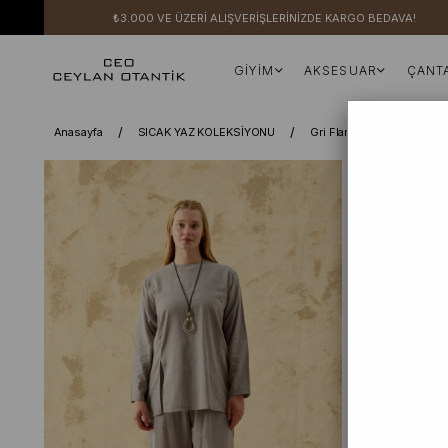
₺3.000 VE ÜZERİ ALIŞVERİŞLERİNİZDE KARGO BEDAVA!
GİYİM
AKSESUAR
ÇANT
Anasayfa
SICAK YAZ KOLEKSİYONU
Gri Flam Keten Yırtmaçlı 