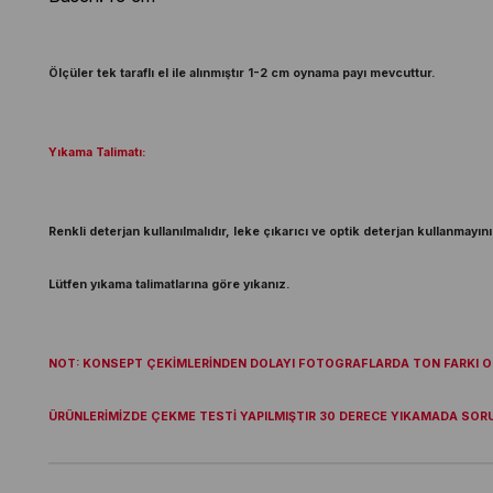
Ölçüler tek taraflı el ile alınmıştır 1-2 cm oynama payı mevcuttur.
Yıkama Talimatı:
Renkli deterjan kullanılmalıdır, leke çıkarıcı ve optik deterjan kullanmayını
Lütfen yıkama talimatlarına göre yıkanız.
NOT: KONSEPT ÇEKİMLERİNDEN DOLAYI FOTOGRAFLARDA TON FARKI OL
ÜRÜNLERİMİZDE ÇEKME TESTİ YAPILMIŞTIR 30 DERECE YIKAMADA SOR