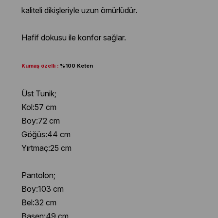
kaliteli dikişleriyle uzun ömürlüdür.
Hafif dokusu ile konfor sağlar.
Kumaş özelli :
%100 Keten
Üst Tunik;
Kol:57 cm
Boy:72 cm
Göğüs:44 cm
Yırtmaç:25 cm
Pantolon;
Boy:103 cm
Bel:32 cm
Basen:49 cm