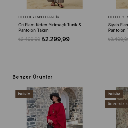
CEO CEYLAN OTANTIK
CEO CEYL
Gri Flam Keten Yırtmaçlı Tunik &
Siyah Fla
Pantolon Takım
Pantolon 
₺2.299,99
₺2.499,99
₺2.499,9
Benzer Ürünler
İNDIRIM
İNDIRIM
ÜCRETSIZ 