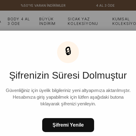
%50'YE VARAN İNDİRİMLER
4 AL 3 ÖDE
₺
BODY 4 AL
BÜYÜK
SICAK YAZ
KUMSAL
A
3 ÖDE
İNDİRİM
KOLEKSİYONU
KOLEKSİY
Tunik & Pantolon Takım
🔒
Gri Flam Keten Yırtmaç
Şifrenizin Süresi Dolmuştur
₺2.499,99
%
8
₺2.299,99
İndirim
Güvenliğiniz için üyelik bilgileriniz yeni altyapımıza aktarılmıştır.
Hesabınıza giriş yapabilmek için lütfen aşağıdaki butona
tıklayarak şifrenizi yenileyin.
BEDEN
Şifremi Yenile