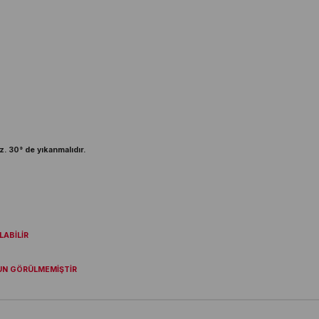
z. 30° de yıkanmalıdır.
ABİLİR
UN GÖRÜLMEMİŞTİR