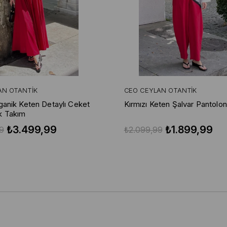
AN OTANTIK
CEO CEYLAN OTANTIK
rganik Keten Detaylı Ceket
Kırmızı Keten Şalvar Pantolon
k Takım
₺3.499,99
₺1.899,99
9
₺2.099,99