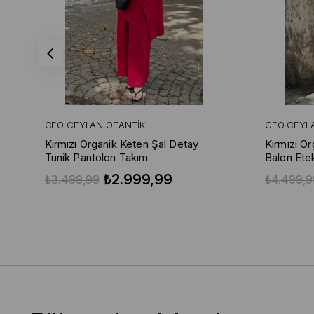
CEO CEYLAN OTANTIK
CEO CEYL
Kırmızı Organik Keten Şal Detay
Kırmızı O
Tunik Pantolon Takım
Balon Ete
₺2.999,99
₺3.499,99
₺4.499,9