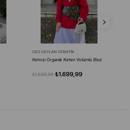
CEO CEYLAN OTANTIK
CE
Kırmızı Organik Keten Volümlü Bluz
Kır
Pa
₺1.699,99
₺1.899,99
₺3