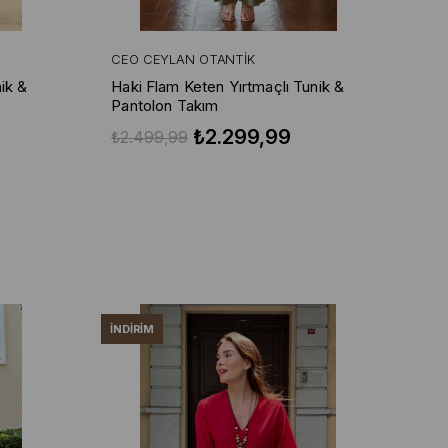
CEO CEYLAN OTANTIK
CE
ik &
Haki Flam Keten Yırtmaçlı Tunik &
Bej
Pantolon Takım
Pa
₺2.299,99
₺2.499,99
₺2
İNDIRIM
İND