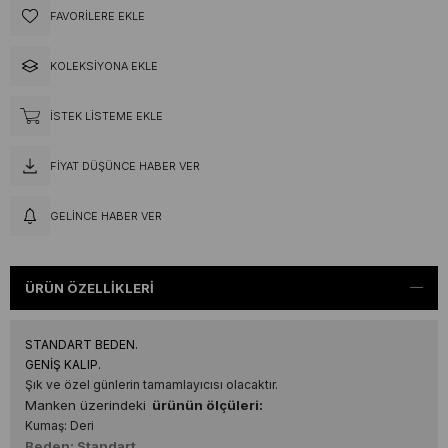
FAVORILERE EKLE
KOLEKSIYONA EKLE
İSTEK LISTEME EKLE
FIYAT DÜŞÜNCE HABER VER
GELINCE HABER VER
ÜRÜN ÖZELLIKLERI
STANDART BEDEN.
GENİŞ KALIP.
Şık ve özel günlerin tamamlayıcısı olacaktır.
Manken üzerindeki
ürünün ölçüleri:
Kumaş: Deri
Beden: Standart,