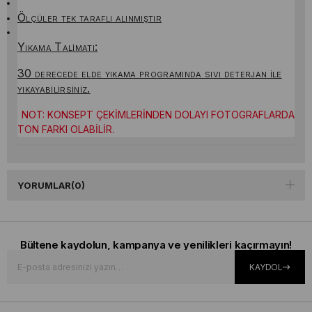
Ölçüler tek taraflı alınmıştır
Yıkama Talimatı:
30 derecede elde yıkama programında sıvı deterjan ile
yıkayabilirsiniz.
NOT: KONSEPT ÇEKİMLERİNDEN DOLAYI FOTOGRAFLARDA
TON FARKI OLABİLİR.
YORUMLAR
(0)
Bültene kaydolun, kampanya ve yenilikleri kaçırmayın!
KAYDOL