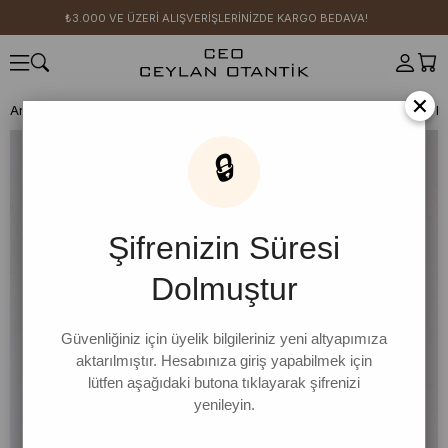
₺3.000 VE ÜZERİ ALIŞVERİŞLERİNİZDE KARGO BEDAVA!
×
Anasayfa
GİYİM
TAKIM
Ceket Takım
🔒
Şifrenizin Süresi
Dolmuştur
Güvenliğiniz için üyelik bilgileriniz yeni altyapımıza
aktarılmıştır. Hesabınıza giriş yapabilmek için
lütfen aşağıdaki butona tıklayarak şifrenizi
yenileyin.