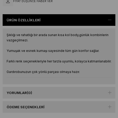
FIYAT DÜŞÜNCE HABER VER
ÜRÜN ÖZELLIKLERI
Şıklığı ve rahatlığı bir arada sunan kısa kol body,günlük kombinlerin
vazgeçilmezi.
Yumuşak ve esnek kumaşı sayesinde tüm gün konfor sağlar.
Farklı renk seçenekleriyle her tarzla uyumlu, kolayca katmanlanabilir.
Gardırobunuzun çok yönlü parçası olmaya hazır.
YORUMLAR
(0)
ÖDEME SEÇENEKLERI