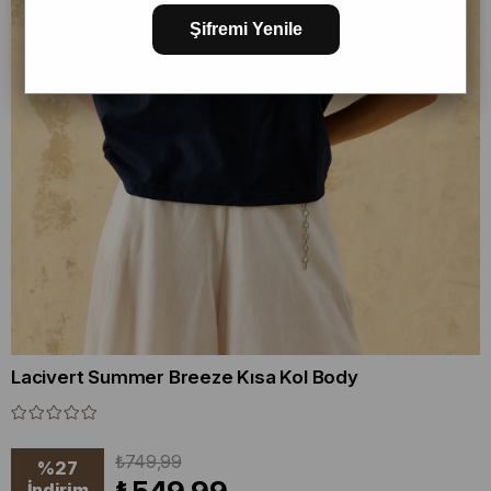
Şifremi Yenile
Lacivert Summer Breeze Kısa Kol Body
₺749,99
%
27
İndirim