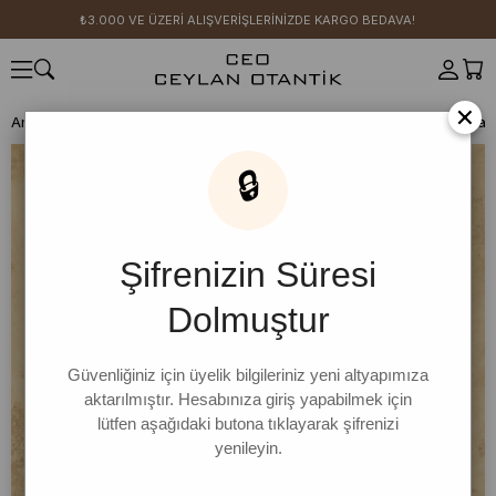
₺3.000 VE ÜZERİ ALIŞVERİŞLERİNİZDE KARGO BEDAVA!
×
Anasayfa
SICAK YAZ KOLEKSİYONU
Lacivert Summer Breeze Kısa 
🔒
Şifrenizin Süresi
Dolmuştur
Güvenliğiniz için üyelik bilgileriniz yeni altyapımıza
aktarılmıştır. Hesabınıza giriş yapabilmek için
lütfen aşağıdaki butona tıklayarak şifrenizi
yenileyin.