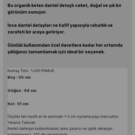
Bu organik keten dantel detaylı ceket, doğal ve şık bir
görünüm sunuyor.
İnce dantel detayları ve hafif yapısıyla rahatlık ve
zarafeti bir araya getiriyor.
Günlük kullanımdan özel davetlere kadar her ortamda
şıklığınızı tamamlamak için ideal bir seçenek.
Kumaş Türü : %100 PAMUK
Boy : 55 cm
Göğüs : 64 cm
Kol : 51 cm
Ölçüler tek taraflı el ile alınmıştır 1-2 cm oynama payı mevcuttur.
Yıkama Talimatı
Renkli deterjan kullanılmalıdır, leke çıkarıcı ve optik deterjan
kullanmayınız. 30° de yıkanmalıdır.