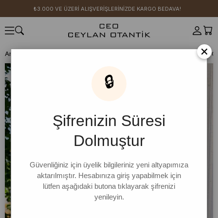
₺3.000 VE ÜZERİ ALIŞVERİŞLERİNİZDE KARGO BEDAVA!
×
Anasayfa
GİYİM
Üst Giyim
Ceket
Organik Keten Dantel Detay C
🔒
Şifrenizin Süresi
Dolmuştur
Güvenliğiniz için üyelik bilgileriniz yeni altyapımıza
aktarılmıştır. Hesabınıza giriş yapabilmek için
lütfen aşağıdaki butona tıklayarak şifrenizi
yenileyin.