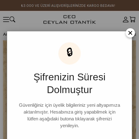
₺3.000 VE ÜZERİ ALIŞVERİŞLERİNİZDE KARGO BEDAVA!
×
Anasayfa
SICAK YAZ KOLEKSİYONU
Sarmaşık Nakışlı Volümlü Elbis
🔒
Şifrenizin Süresi
Dolmuştur
Güvenliğiniz için üyelik bilgileriniz yeni altyapımıza
aktarılmıştır. Hesabınıza giriş yapabilmek için
lütfen aşağıdaki butona tıklayarak şifrenizi
yenileyin.