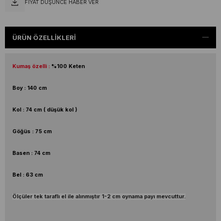
FIYAT DÜŞÜNCE HABER VER
ÜRÜN ÖZELLIKLERI
Kumaş özelli :
%100 Keten
Boy : 140 cm
Kol : 74 cm ( düşük kol )
Göğüs : 75 cm
Basen : 74 cm
Bel : 63 cm
Ölçüler tek taraflı el ile alınmıştır 1-2 cm oynama payı mevcuttur.