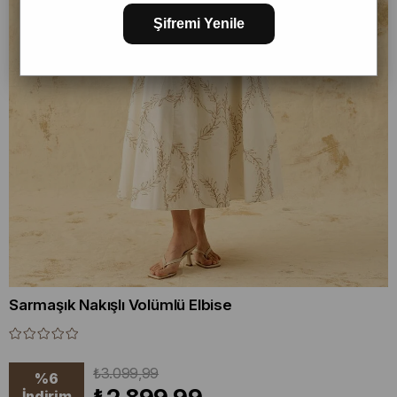
Şifremi Yenile
Sarmaşık Nakışlı Volümlü Elbise
₺3.099,99
%
6
İndirim