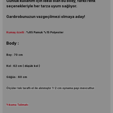
Günlük kullanım için ideal olan bu body, farklı renk
seçenekleriyle her tarza uyum sağlıyor.
Gardırobunuzun vazgeçilmezi olmaya aday!
Kumaş özelli :
%85 Pamuk %15 Polyester
Body :
Boy : 70 cm
Kol : 62 cm ( düşük kol )
Göğüs : 60 cm
Ölçüler tek taraflı el ile alınmıştır 1-2 cm oynama payı mevcuttur.
Yıkama Talimatı: