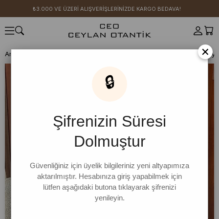
₺3.000 VE ÜZERİ ALIŞVERİŞLERİNİZDE KARGO BEDAVA!
×
Anasayfa
BODY İNDİRİMLERİ 4 AL 3 ÖDE
Siyah Süprem Basic Body
🔒
Şifrenizin Süresi
Dolmuştur
Güvenliğiniz için üyelik bilgileriniz yeni altyapımıza
aktarılmıştır. Hesabınıza giriş yapabilmek için
lütfen aşağıdaki butona tıklayarak şifrenizi
yenileyin.