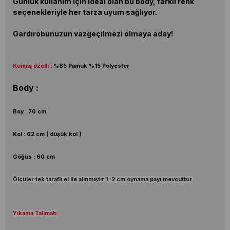
Günlük kullanım için ideal olan bu body, farklı renk
seçenekleriyle her tarza uyum sağlıyor.
Gardırobunuzun vazgeçilmezi olmaya aday!
Kumaş özelli :
%85 Pamuk %15 Polyester
Body :
Boy : 70 cm
Kol : 62 cm ( düşük kol )
Göğüs : 60 cm
Ölçüler tek taraflı el ile alınmıştır 1-2 cm oynama payı mevcuttur.
Yıkama Talimatı: