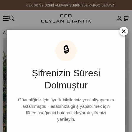
₺3.000 VE ÜZERİ ALIŞVERİŞLERİNİZDE KARGO BEDAVA!
×
Anasayfa
GİYİM
Bordo Body & Siyah Kraşlı Balon Etek Takım
🔒
Şifrenizin Süresi
Dolmuştur
Güvenliğiniz için üyelik bilgileriniz yeni altyapımıza
aktarılmıştır. Hesabınıza giriş yapabilmek için
lütfen aşağıdaki butona tıklayarak şifrenizi
yenileyin.