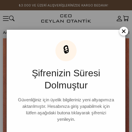
₺3.000 VE ÜZERİ ALIŞVERİŞLERİNİZDE KARGO BEDAVA!
×
Anasayfa
AKSESUAR
İçlik/Giyim Aksesuarı
Elbise
Siyah Koton El
🔒
Şifrenizin Süresi
Dolmuştur
Güvenliğiniz için üyelik bilgileriniz yeni altyapımıza
aktarılmıştır. Hesabınıza giriş yapabilmek için
lütfen aşağıdaki butona tıklayarak şifrenizi
yenileyin.