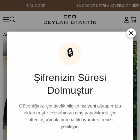
4 AL 3 ÖDE
₺3.000 VE ÜZERİ ALIŞVERİŞLERİNİZDE
×
Anasayfa
SICAK YAZ KOLEKSİYONU
Siyah Viskon Elbise
🔒
Şifrenizin Süresi
Dolmuştur
Güvenliğiniz için üyelik bilgileriniz yeni altyapımıza
aktarılmıştır. Hesabınıza giriş yapabilmek için
lütfen aşağıdaki butona tıklayarak şifrenizi
yenileyin.