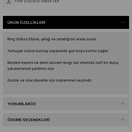
FIYAT DÜŞÜNCE HABER VER
ÜRÜN ÖZELLIKLERI
Ring Viskon Elbise, şıklığı ve rahatlığı bir arada sunar.
Yumuşak viskon kumaşı sayesinde gün boyu konfor sağlar.
Modern kesimi ve derin lacivert rengi, her ortamda zarif bir duruş
yakalamanıza yardımcı olur.
Günlük ve özel davetler için mükemmel seçimdir.
YORUMLAR
(0)
ÖDEME SEÇENEKLERI