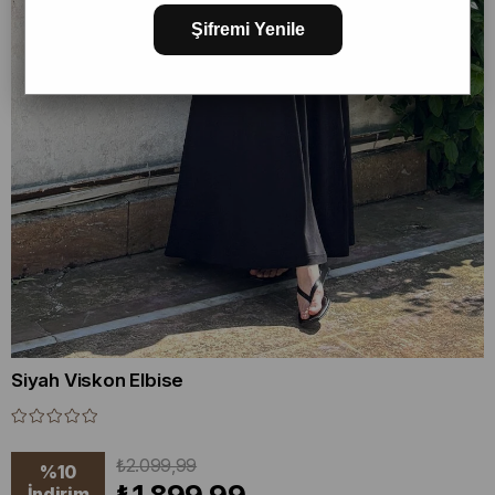
Şifremi Yenile
Siyah Viskon Elbise
₺2.099,99
%
10
İndirim