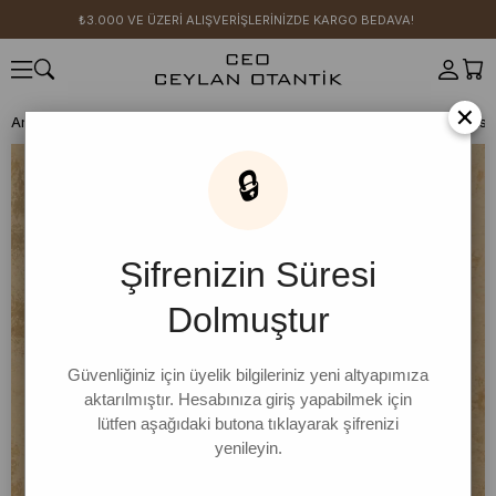
₺3.000 VE ÜZERİ ALIŞVERİŞLERİNİZDE KARGO BEDAVA!
×
Anasayfa
SICAK YAZ KOLEKSİYONU
🔒
Şifrenizin Süresi
Dolmuştur
Güvenliğiniz için üyelik bilgileriniz yeni altyapımıza
aktarılmıştır. Hesabınıza giriş yapabilmek için
lütfen aşağıdaki butona tıklayarak şifrenizi
yenileyin.