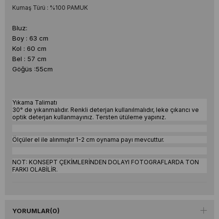
Kumaş Türü : %100 PAMUK
Bluz:
Boy : 63 cm
Kol : 60 cm
Bel : 57 cm
Göğüs :55cm
Yıkama Talimatı
30° de yıkanmalıdır. Renkli deterjan kullanılmalıdır, leke çıkarıcı ve
optik deterjan kullanmayınız. Tersten ütüleme yapınız.
Ölçüler el ile alınmıştır 1-2 cm oynama payı mevcuttur.
NOT: KONSEPT ÇEKİMLERİNDEN DOLAYI FOTOGRAFLARDA TON
FARKI OLABİLİR.
YORUMLAR
(0)