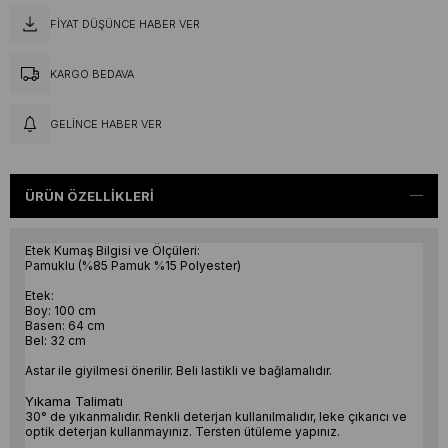
FIYAT DÜŞÜNCE HABER VER
KARGO BEDAVA
GELINCE HABER VER
ÜRÜN ÖZELLIKLERI
Etek Kumaş Bilgisi ve Ölçüleri:
Pamuklu (%85 Pamuk %15 Polyester)
Etek:
Boy: 100 cm
Basen: 64 cm
Bel: 32 cm
Astar ile giyilmesi önerilir. Beli lastikli ve bağlamalıdır.
Yıkama Talimatı
30° de yıkanmalıdır. Renkli deterjan kullanılmalıdır, leke çıkarıcı ve
optik deterjan kullanmayınız. Tersten ütüleme yapınız.