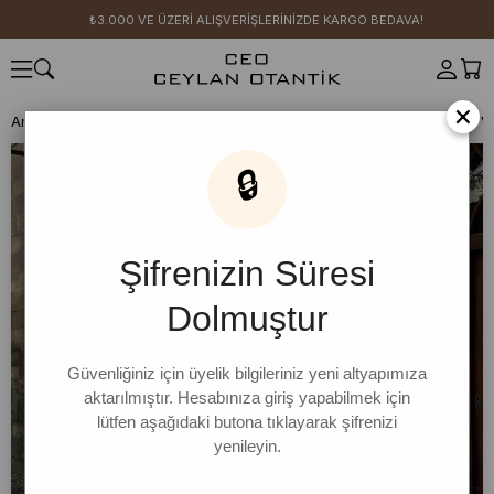
₺3.000 VE ÜZERİ ALIŞVERİŞLERİNİZDE KARGO BEDAVA!
×
Anasayfa
CEO KIZI KOMBİN ÖNERİLERİ
🔒
Şifrenizin Süresi
Dolmuştur
Güvenliğiniz için üyelik bilgileriniz yeni altyapımıza
aktarılmıştır. Hesabınıza giriş yapabilmek için
lütfen aşağıdaki butona tıklayarak şifrenizi
yenileyin.