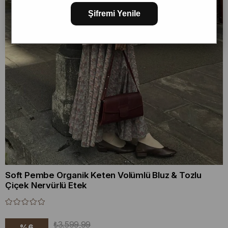
Şifremi Yenile
Soft Pembe Organik Keten Volümlü Bluz & Tozlu
Çiçek Nervürlü Etek
₺3.599,99
%
6