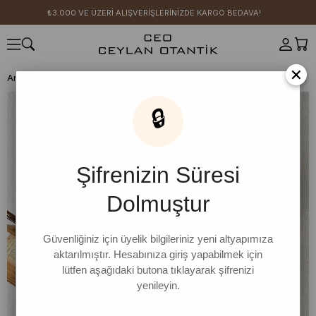
₺3.000 VE ÜZERİ ALIŞVERİŞLERİNİZDE KARGO BEDAVA!
×
Anasayfa
ANNE ÇOCUK
Tulum
Sütlü Kahve Duck Keten Salopet 
🔒
Şifrenizin Süresi
Dolmuştur
Güvenliğiniz için üyelik bilgileriniz yeni altyapımıza
aktarılmıştır. Hesabınıza giriş yapabilmek için
lütfen aşağıdaki butona tıklayarak şifrenizi
yenileyin.