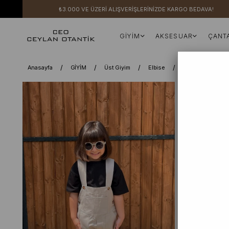
₺3.000 VE ÜZERİ ALIŞVERİŞLERİNİZDE KARGO BEDAVA!
GİYİM
AKSESUAR
ÇANT
Anasayfa
GİYİM
Üst Giyim
Elbise
Etekli Salopet