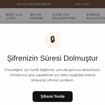
%50'YE VARAN İNDİRİMLER
4 AL 3 ÖDE
BODY 4 AL
BÜYÜK
SICAK YAZ
KUMSAL
A
3 ÖDE
İNDİRİM
KOLEKSİYONU
KOLEKSİY
Vizon Duck Keten Salopet Çocuk Tulum
🔒
Vizon Duck Keten Salo
Şifrenizin Süresi Dolmuştur
₺999,99
%
70
₺299,99
İndirim
Güvenliğiniz için üyelik bilgileriniz yeni altyapımıza aktarılmıştır.
Hesabınıza giriş yapabilmek için lütfen aşağıdaki butona
tıklayarak şifrenizi yenileyin.
ÇOCUK YAŞ
Şifremi Yenile