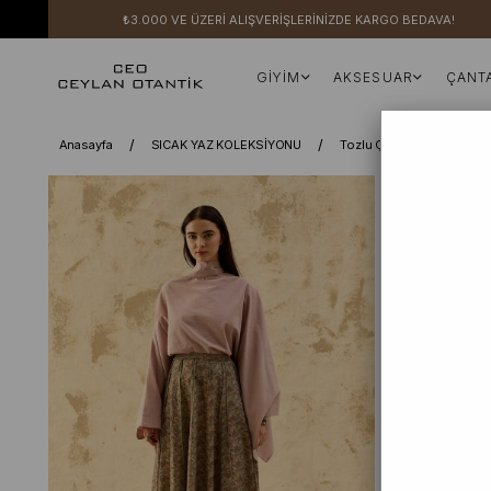
₺3.000 VE ÜZERİ ALIŞVERİŞLERİNİZDE KARGO BEDAVA!
GİYİM
AKSESUAR
ÇANT
Anasayfa
SICAK YAZ KOLEKSİYONU
Tozlu Çiçek Nervürlü Ete