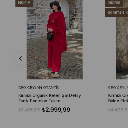
İNDIRIM
İNDIRIM
ÜCRETSIZ 
CEO CEYLAN OTANTIK
CEO CEYL
Kırmızı Organik Keten Şal Detay
Kırmızı O
Tunik Pantolon Takım
Balon Ete
₺2.999,99
₺3.499,99
₺4.499,9