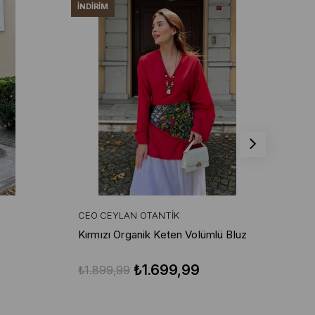
İNDIRIM
İND
CEO CEYLAN OTANTIK
CE
Kırmızı Organik Keten Volümlü Bluz
Kır
Pa
₺1.699,99
₺1.899,99
₺3