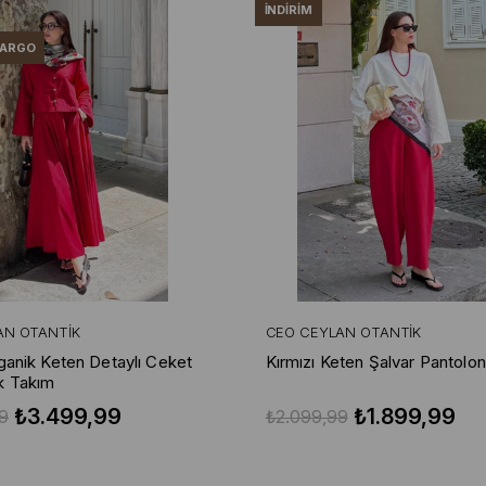
İNDIRIM
KARGO
AN OTANTIK
CEO CEYLAN OTANTIK
rganik Keten Detaylı Ceket
Kırmızı Keten Şalvar Pantolon
k Takım
₺3.499,99
₺1.899,99
9
₺2.099,99