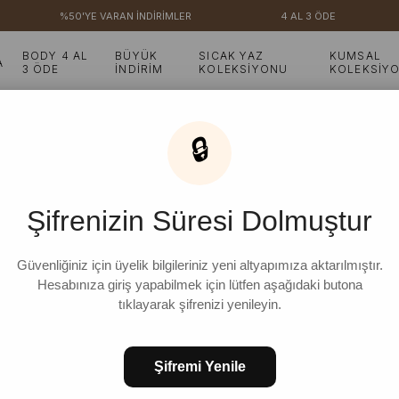
%50'YE VARAN İNDİRİMLER
4 AL 3 ÖDE
₺3
BODY 4 AL
BÜYÜK
SICAK YAZ
KUMSAL
A
3 ÖDE
İNDİRİM
KOLEKSİYONU
KOLEKSİY
k
🔒
Tozlu Çiçek Nervürlü E
Şifrenizin Süresi Dolmuştur
₺1.899,99
%
11
₺1.699,99
İndirim
Güvenliğiniz için üyelik bilgileriniz yeni altyapımıza aktarılmıştır.
Hesabınıza giriş yapabilmek için lütfen aşağıdaki butona
tıklayarak şifrenizi yenileyin.
Şifremi Yenile
Ür