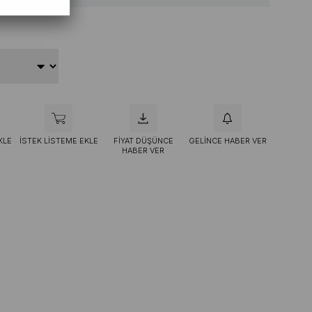
KLE
İSTEK LISTEME EKLE
FIYAT DÜŞÜNCE
GELINCE HABER VER
HABER VER