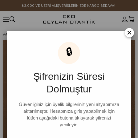
₺3.000 VE ÜZERİ ALIŞVERİŞLERİNİZDE KARGO BEDAVA!
×
Anasayfa
CEO KİDS
Vizon Ekose Detaylı Çocuk Elbise
🔒
Şifrenizin Süresi
Dolmuştur
Güvenliğiniz için üyelik bilgileriniz yeni altyapımıza
aktarılmıştır. Hesabınıza giriş yapabilmek için
lütfen aşağıdaki butona tıklayarak şifrenizi
yenileyin.