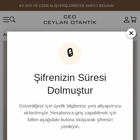
₺3.000 VE ÜZERİ ALIŞVERİŞLERİNİZDE KARGO BEDAVA!
×
Anasayfa
GİYİM
Takımlar
Etek Takım
Etek Takım
Krem Keten T
🔒
Şifrenizin Süresi
Dolmuştur
Güvenliğiniz için üyelik bilgileriniz yeni altyapımıza
aktarılmıştır. Hesabınıza giriş yapabilmek için
lütfen aşağıdaki butona tıklayarak şifrenizi
yenileyin.