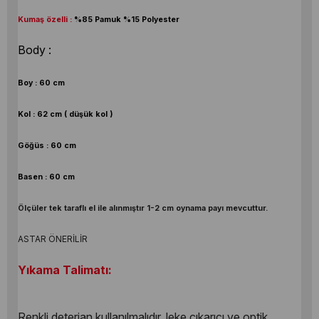
Kumaş özelli :
%85 Pamuk %15 Polyester
Body :
Boy : 60 cm
Kol : 62 cm ( düşük kol )
Göğüs : 60 cm
Basen : 60 cm
Ölçüler tek taraflı el ile alınmıştır 1-2 cm oynama payı mevcuttur.
ASTAR ÖNERİLİR
Yıkama Talimatı:
Renkli deterjan kullanılmalıdır, leke çıkarıcı ve optik