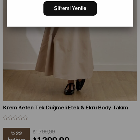
Şifremi Yenile
Krem Keten Tek Düğmeli Etek & Ekru Body Takım
₺1.799,99
%
22
İndirim