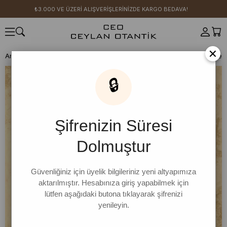
₺3.000 VE ÜZERİ ALIŞVERİŞLERİNİZDE KARGO BEDAVA!
×
Anasayfa
SICAK YAZ KOLEKSİYONU
Vizon Müslin Oversize Gömlek 
🔒
Şifrenizin Süresi
Dolmuştur
Güvenliğiniz için üyelik bilgileriniz yeni altyapımıza
aktarılmıştır. Hesabınıza giriş yapabilmek için
lütfen aşağıdaki butona tıklayarak şifrenizi
yenileyin.