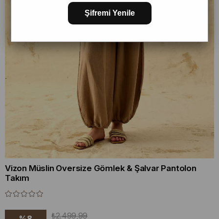
Şifremi Yenile
Vizon Müslin Oversize Gömlek & Şalvar Pantolon
Takım
₺2.499,99
%
8