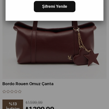
Şifremi Yenile
Bordo Rouen Omuz Çanta
₺1.599,99
%
13
İndirim