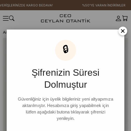
ERİŞLERİNİZDE KARGO BEDAVA!
%50'YE VARAN İNDİRİMLER
×
Anasayfa
GİYİM
AKSESUAR
Çanta
Bordo Rouen Omuz Çanta
🔒
Şifrenizin Süresi
Dolmuştur
Güvenliğiniz için üyelik bilgileriniz yeni altyapımıza
aktarılmıştır. Hesabınıza giriş yapabilmek için
lütfen aşağıdaki butona tıklayarak şifrenizi
yenileyin.