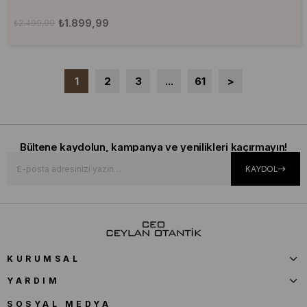
₺1.899,99
₺2.499,99
1
2
3
...
61
>
Bültene kaydolun, kampanya ve yenilikleri kaçırmayın!
KAYDOL
KURUMSAL
YARDIM
SOSYAL MEDYA