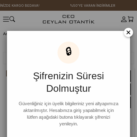
BEDAVA!
%50'YE VARAN İNDİRİMLER
4 AL 3 ÖD
×
Anasayfa
Ceo Ceylan Otantik
Ceo Ceylan Otantik
🔒
Filtreleme
Sıralama
Şifrenizin Süresi
İNDIRIM
Dolmuştur
Güvenliğiniz için üyelik bilgileriniz yeni altyapımıza
aktarılmıştır. Hesabınıza giriş yapabilmek için
lütfen aşağıdaki butona tıklayarak şifrenizi
yenileyin.