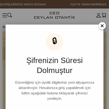
ŞVERİŞLERİNİZDE KARGO BEDAVA!
%50'YE VARAN İNDİRİMLER
×
Anasayfa
SICAK YAZ KOLEKSİYONU
Feraye Omuz Şalı
🔒
Şifrenizin Süresi
Dolmuştur
Güvenliğiniz için üyelik bilgileriniz yeni altyapımıza
aktarılmıştır. Hesabınıza giriş yapabilmek için
lütfen aşağıdaki butona tıklayarak şifrenizi
yenileyin.