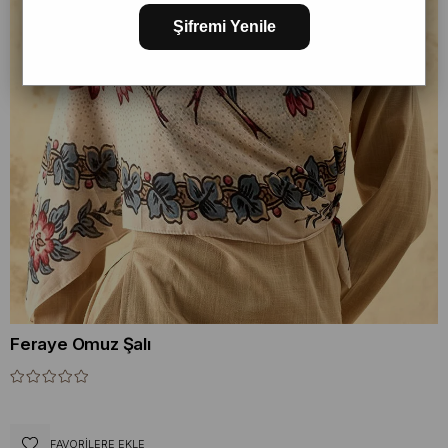
Şifremi Yenile
Feraye Omuz Şalı
FAVORILERE EKLE