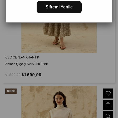
Şifremi Yenile
CEO CEYLAN OTANTIK
Ahsen Çiçeği Nervürlü Etek
₺1.699,99
₺1.899,99
İNDIRIM