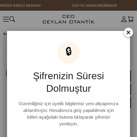
EDAVA!
%50'YE VARAN İNDİRİMLER
4 AL 3 ÖDE
×
Anasayfa
SICAK YAZ KOLEKSİYONU
Pamuk Koleksiyonu
Etek
Etek
🔒
Filtreleme
Sıralama
Şifrenizin Süresi
İNDIRIM
Dolmuştur
Güvenliğiniz için üyelik bilgileriniz yeni altyapımıza
aktarılmıştır. Hesabınıza giriş yapabilmek için
lütfen aşağıdaki butona tıklayarak şifrenizi
yenileyin.