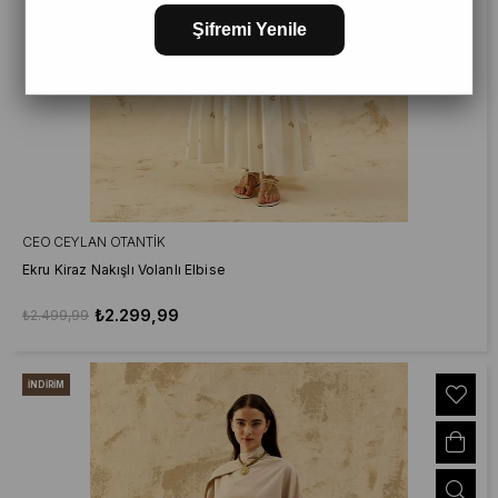
Şifremi Yenile
CEO CEYLAN OTANTIK
Ekru Kiraz Nakışlı Volanlı Elbise
₺2.299,99
₺2.499,99
İNDIRIM