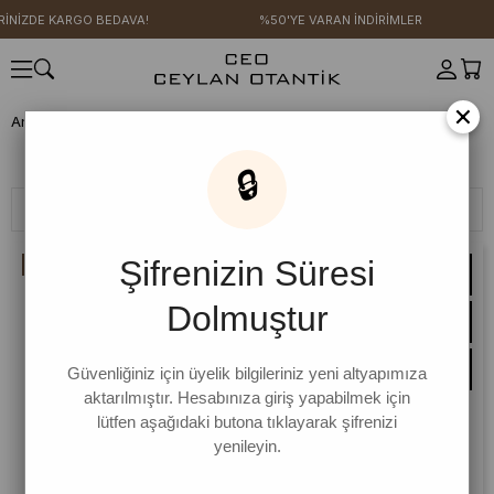
EDAVA!
%50'YE VARAN İNDİRİMLER
4 AL 3 ÖDE
×
Anasayfa
SICAK YAZ KOLEKSİYONU
Pamuk Koleksiyonu
Pamuk Koleksiyonu
🔒
Filtreleme
Sıralama
Şifrenizin Süresi
İNDIRIM
Dolmuştur
Güvenliğiniz için üyelik bilgileriniz yeni altyapımıza
aktarılmıştır. Hesabınıza giriş yapabilmek için
lütfen aşağıdaki butona tıklayarak şifrenizi
yenileyin.