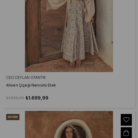
CEO CEYLAN OTANTIK
Ahsen Çiçeği Nervürlü Etek
₺1.699,99
₺1.899,99
İNDIRIM