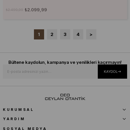
₺2.099,99
₺2.499,99
1
2
3
4
>
Bültene kaydolun, kampanya ve yenilikleri kaçırmayın!
KAYDOL
KURUMSAL
YARDIM
SOSYAL MEDYA