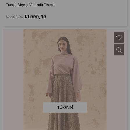
Tunus Çiçeği Volümlü Elbise
₺1.999,99
₺2.499,99
TÜKENDI