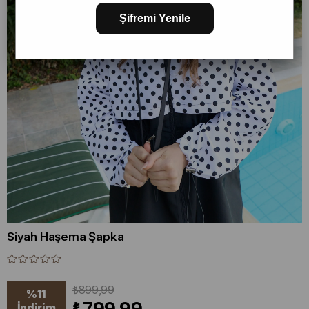
Şifremi Yenile
Siyah Haşema Şapka
₺899,99
%
11
₺799,99
İndirim