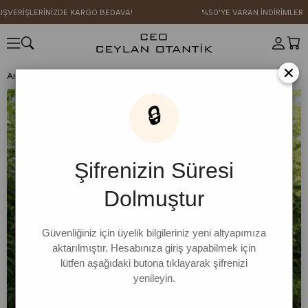
VERİŞLERİNİZDE KARGO BEDAVA!
%50'YE VARAN İNDİRİMLER
×
Anasayfa
KUMSAL KOLEKSİYONU
Bone & Şapka
Siyah Haşema Ş
🔒
Şifrenizin Süresi
Dolmuştur
Güvenliğiniz için üyelik bilgileriniz yeni altyapımıza
aktarılmıştır. Hesabınıza giriş yapabilmek için
lütfen aşağıdaki butona tıklayarak şifrenizi
yenileyin.