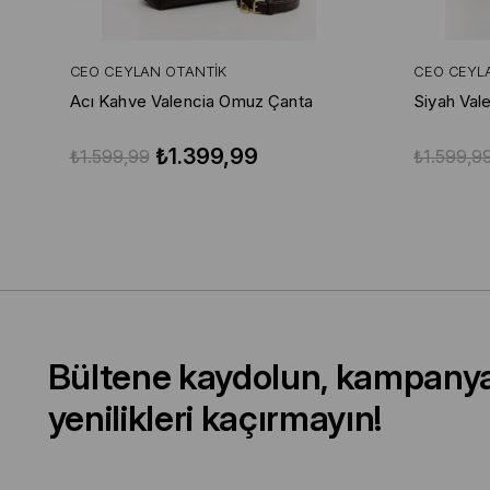
CEO CEYLAN OTANTIK
CEO CEYL
Acı Kahve Valencia Omuz Çanta
Siyah Val
₺1.399,99
₺1.599,99
₺1.599,9
Bültene kaydolun, kampany
yenilikleri kaçırmayın!