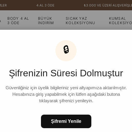
4 AL 3 ÖDE
₺3.000 VE ÜZERİ ALIŞVERİŞLERİNİ
BODY 4 AL
BÜYÜK
SICAK YAZ
KUMSAL
A
3 ÖDE
İNDİRİM
KOLEKSİYONU
KOLEKSİY
t-Deri Çanta
🔒
Taba Petra Süet-Deri 
Şifrenizin Süresi Dolmuştur
₺1.599,99
%
13
₺1.399,99
İndirim
Güvenliğiniz için üyelik bilgileriniz yeni altyapımıza aktarılmıştır.
Hesabınıza giriş yapabilmek için lütfen aşağıdaki butona
tıklayarak şifrenizi yenileyin.
Şifremi Yenile