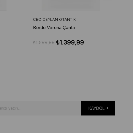
CEO CEYLAN OTANTIK
CE
Bordo Verona Çanta
Si
₺1.399,99
₺1.599,99
₺1
KAYDOL