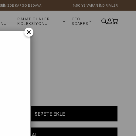
ZDE KARGO BEDAVA!
%50'YE VARAN İNDİRİMLER
RAHAT GÜNLER
CEO
ONU
KOLEKSİYONU
SCARFS
×
Çanta