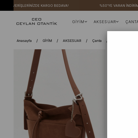
IŞVERİŞLERİNİZDE KARGO BEDAVA!
%50'YE VARAN İNDİRİMLER
GİYİM
AKSESUAR
ÇANT
Anasayfa
GİYİM
AKSESUAR
Çanta
Taba Petra Süe