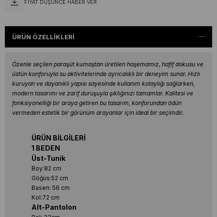
FIYAT DÜŞÜNCE HABER VER
ÜRÜN ÖZELLIKLERI
Özenle seçilen paraşüt kumaştan üretilen haşemamız, hafif dokusu ve
üstün konforuyla su aktivitelerinde ayrıcalıklı bir deneyim sunar. Hızlı
kuruyan ve dayanıklı yapısı sayesinde kullanım kolaylığı sağlarken,
modern tasarımı ve zarif duruşuyla şıklığınızı tamamlar. Kalitesi ve
fonksiyonelliği bir araya getiren bu tasarım, konforundan ödün
vermeden estetik bir görünüm arayanlar için ideal bir seçimdir.
ÜRÜN BİLGİLERİ
1 BEDEN
Üst-Tunik
Boy:82 cm
Göğüs:52 cm
Basen: 56 cm
Kol:72 cm
Alt-Pantolon