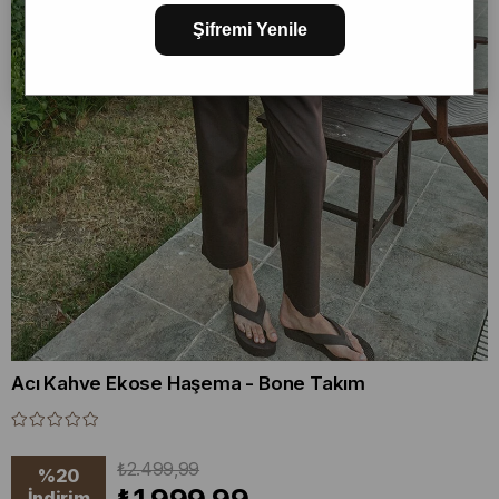
Şifremi Yenile
Acı Kahve Ekose Haşema - Bone Takım
₺2.499,99
%
20
İndirim