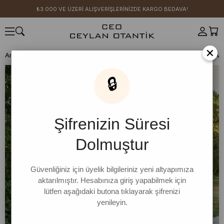
₺3.000 VE ÜZERİ ALIŞVERİŞLERİNİZDE KARGO BEDAVA!
×
Anasayfa
KUMSAL KOLEKSİYONU
Haşema Koleksiyonu
Acı Kahv
🔒
Şifrenizin Süresi
Dolmuştur
Güvenliğiniz için üyelik bilgileriniz yeni altyapımıza
aktarılmıştır. Hesabınıza giriş yapabilmek için
lütfen aşağıdaki butona tıklayarak şifrenizi
yenileyin.