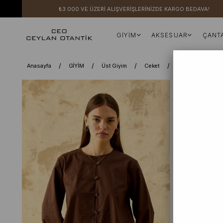
₺3.000 VE ÜZERİ ALIŞVERİŞLERİNİZDE KARGO BEDAVA!
GİYİM
AKSESUAR
ÇANT
Anasayfa
GİYİM
Üst Giyim
Ceket
Acı Kahve Koton 