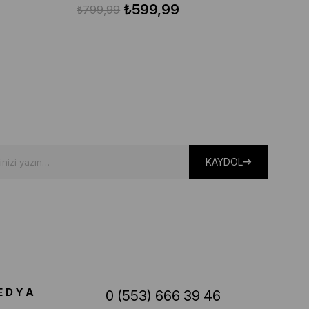
₺599,99
₺799,99
₺1
KAYDOL
EDYA
0 (553) 666 39 46