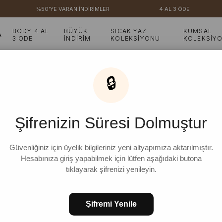
%50'YE VARAN İNDİRİMLER
4 AL 3 ÖDE
BODY 4 AL
BÜYÜK
SICAK YAZ
KUMSAL
A
3 ÖDE
İNDİRİM
KOLEKSİYONU
KOLEKSİY
Detaylı Ceket
🔒
Acı Kahve Koton Detayl
Şifrenizin Süresi Dolmuştur
₺799,99
%
25
₺599,99
İndirim
Güvenliğiniz için üyelik bilgileriniz yeni altyapımıza aktarılmıştır.
Hesabınıza giriş yapabilmek için lütfen aşağıdaki butona
tıklayarak şifrenizi yenileyin.
STD
Şifremi Yenile