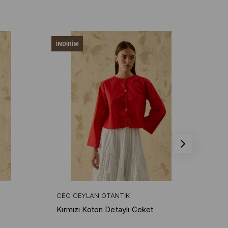
İNDIRIM
İND
CEO CEYLAN OTANTIK
CE
Kırmızı Koton Detaylı Ceket
Bey