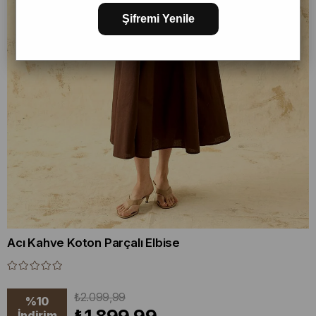
Şifremi Yenile
Acı Kahve Koton Parçalı Elbise
₺2.099,99
%
10
İndirim