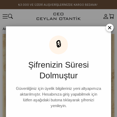
₺3.000 VE ÜZERİ ALIŞVERİŞLERİNİZDE KARGO BEDAVA!
×
Anasayfa
GİYİM
Üst Giyim
Elbise
Elbise
Acı Kahve Koton Parçal
🔒
Şifrenizin Süresi
Dolmuştur
Güvenliğiniz için üyelik bilgileriniz yeni altyapımıza
aktarılmıştır. Hesabınıza giriş yapabilmek için
lütfen aşağıdaki butona tıklayarak şifrenizi
yenileyin.