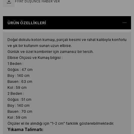
FIYAT DÜŞÜNCE HABER VER
ÜRÜN ÖZELLIKLERI
Doğal dokulu koton kumaşı, parçalı kesimi ve rahat kalıbıyla konforlu
ve şık bir kullanım sunan uzun elbise.
Günlük ve özel kombinler için zamansız bir tercih.
Elbise Ölçüsü ve Kumaş bilgisi :
1 Beden :
Göğüs : 47 cm
Boy : 140 cm
Basen : 63 cm
Kol : 59 cm
2 Beden :
Göğüs : 51 cm
Boy : 140 cm
Basen : 70 cm
Kol : 59 cm
Ölçüler el ile alındığı için "1-2 cm" farklılık gösterebilmektedir.
Yıkama Talimatı: