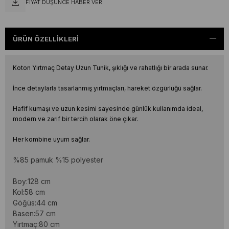
FIYAT DÜŞÜNCE HABER VER
ÜRÜN ÖZELLIKLERI
Koton Yırtmaç Detay Uzun Tunik, şıklığı ve rahatlığı bir arada sunar.
İnce detaylarla tasarlanmış yırtmaçları, hareket özgürlüğü sağlar.
Hafif kumaşı ve uzun kesimi sayesinde günlük kullanımda ideal,
modern ve zarif bir tercih olarak öne çıkar.
Her kombine uyum sağlar.
%85 pamuk
%15 polyester
Boy:128 cm
Kol:58 cm
Göğüs:44 cm
Basen:57 cm
Yırtmaç:80 cm