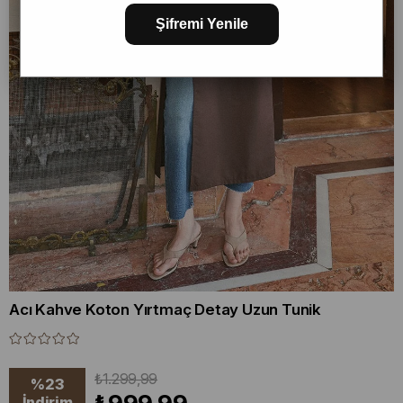
Şifremi Yenile
Acı Kahve Koton Yırtmaç Detay Uzun Tunik
₺1.299,99
%
23
İndirim