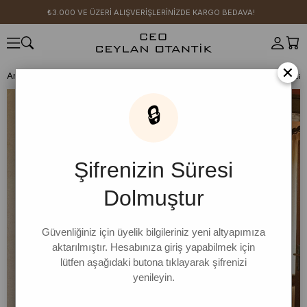
₺3.000 VE ÜZERİ ALIŞVERİŞLERİNİZDE KARGO BEDAVA!
×
Anasayfa
SICAK YAZ KOLEKSİYONU
Acı Kahve Koton Yırtmaç Deta
🔒
Şifrenizin Süresi
Dolmuştur
Güvenliğiniz için üyelik bilgileriniz yeni altyapımıza
aktarılmıştır. Hesabınıza giriş yapabilmek için
lütfen aşağıdaki butona tıklayarak şifrenizi
yenileyin.