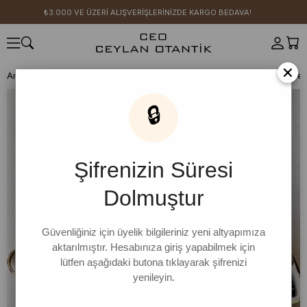
₺3.000 VE ÜZERİ ALIŞVERİŞLERİNİZDE KARGO BEDAVA!
×
Anasayfa
GİYİM
ALT GİYİM
Pantolon
Pantolon
Acı Kahve Kre
🔒
Şifrenizin Süresi
Dolmuştur
Güvenliğiniz için üyelik bilgileriniz yeni altyapımıza
aktarılmıştır. Hesabınıza giriş yapabilmek için
lütfen aşağıdaki butona tıklayarak şifrenizi
yenileyin.