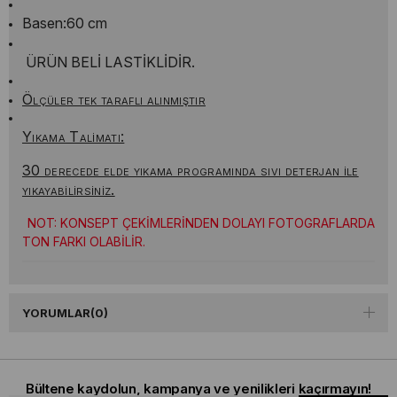
Basen:60 cm
ÜRÜN BELİ LASTİKLİDİR.
Ölçüler tek taraflı alınmıştır
Yıkama Talimatı:
30 derecede elde yıkama programında sıvı deterjan ile
yıkayabilirsiniz.
NOT: KONSEPT ÇEKİMLERİNDEN DOLAYI FOTOGRAFLARDA
TON FARKI OLABİLİR.
YORUMLAR
(0)
Bültene kaydolun, kampanya ve yenilikleri kaçırmayın!