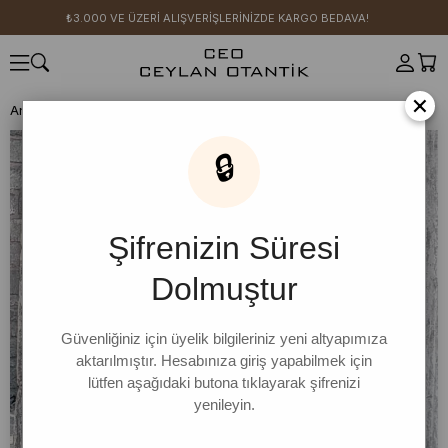
₺3.000 VE ÜZERİ ALIŞVERİŞLERİNİZDE KARGO BEDAVA!
×
Anasayfa
HERŞEY 399 TL
Acı Kahve Müslin Volanlı Elbise
🔒
Şifrenizin Süresi
Dolmuştur
Güvenliğiniz için üyelik bilgileriniz yeni altyapımıza
aktarılmıştır. Hesabınıza giriş yapabilmek için
lütfen aşağıdaki butona tıklayarak şifrenizi
yenileyin.