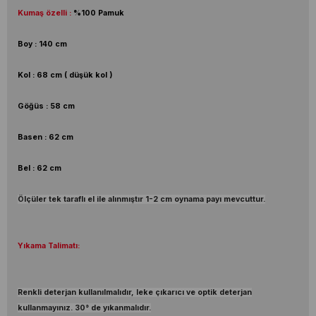
Kumaş özelli :
%100 Pamuk
Boy : 140 cm
Kol : 68 cm ( düşük kol )
Göğüs : 58 cm
Basen : 62 cm
Bel : 62 cm
Ölçüler tek taraflı el ile alınmıştır 1-2 cm oynama payı mevcuttur.
Yıkama Talimatı:
Renkli deterjan kullanılmalıdır, leke çıkarıcı ve optik deterjan
kullanmayınız. 30° de yıkanmalıdır.