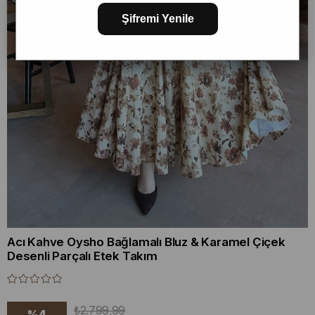
Şifremi Yenile
Acı Kahve Oysho Bağlamalı Bluz & Karamel Çiçek
Desenli Parçalı Etek Takım
₺2.799,99
%
4