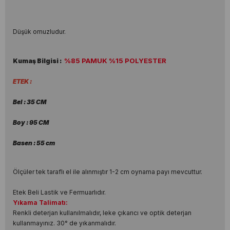
Düşük omuzludur.
%85 PAMUK %15 POLYESTER
Kumaş Bilgisi :
ETEK :
Bel : 35 CM
Boy : 95 CM
Basen : 55 cm
Ölçüler tek taraflı el ile alınmıştır 1-2 cm oynama payı mevcuttur.
Etek Beli Lastik ve Fermuarlıdır.
Yıkama Talimatı:
Renkli deterjan kullanılmalıdır, leke çıkarıcı ve optik deterjan
kullanmayınız. 30° de yıkanmalıdır.