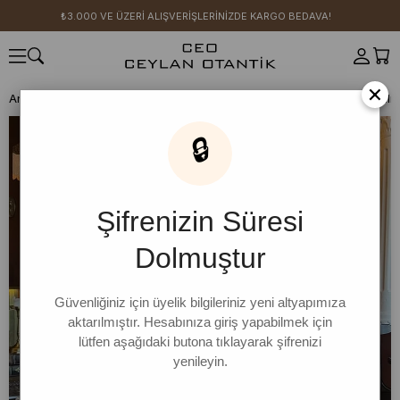
₺3.000 VE ÜZERİ ALIŞVERİŞLERİNİZDE KARGO BEDAVA!
×
Anasayfa
CEO KIZI KOMBİN ÖNERİLERİ
🔒
Şifrenizin Süresi
Dolmuştur
Güvenliğiniz için üyelik bilgileriniz yeni altyapımıza
aktarılmıştır. Hesabınıza giriş yapabilmek için
lütfen aşağıdaki butona tıklayarak şifrenizi
yenileyin.