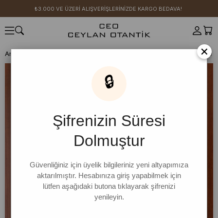
₺3.000 VE ÜZERİ ALIŞVERİŞLERİNİZDE KARGO BEDAVA!
×
Anasayfa
SICAK YAZ KOLEKSİYONU
Acı Kahve Ring Viskon Elbise
🔒
Şifrenizin Süresi
Dolmuştur
Güvenliğiniz için üyelik bilgileriniz yeni altyapımıza
aktarılmıştır. Hesabınıza giriş yapabilmek için
lütfen aşağıdaki butona tıklayarak şifrenizi
yenileyin.