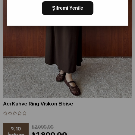
Şifremi Yenile
Acı Kahve Ring Viskon Elbise
₺2.099,99
%
10
İndirim