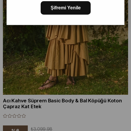
Şifremi Yenile
Acı Kahve Süprem Basic Body & Bal Köpüğü Koton
Çapraz Kat Etek
₺3.099,98
%
6