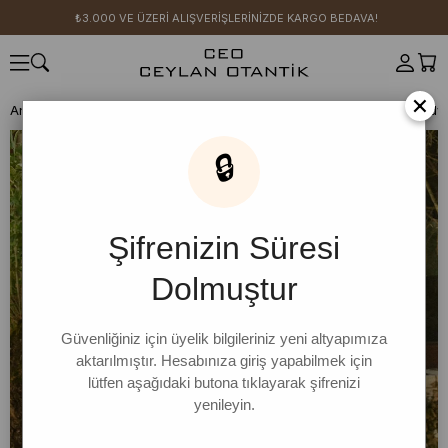
₺3.000 VE ÜZERİ ALIŞVERİŞLERİNİZDE KARGO BEDAVA!
×
Anasayfa
SICAK YAZ KOLEKSİYONU
🔒
Şifrenizin Süresi
Dolmuştur
Güvenliğiniz için üyelik bilgileriniz yeni altyapımıza
aktarılmıştır. Hesabınıza giriş yapabilmek için
lütfen aşağıdaki butona tıklayarak şifrenizi
yenileyin.