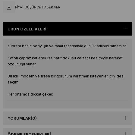
FIYAT DÜŞÜNCE HABER VER
ÜRÜN ÖZELLIKLERI
süprem basic body, şık ve rahat tasarımıyla günlük stilinizi tamamlar.
Koton çapraz kat etek ise hafif dokusu ve zarif kesimiyle hareket
özgürlüğü sunar.
Bu ikili, modern ve fresh bir görünüm yaratmak isteyenler için ideal
seçim.
Her ortamda dikkat çeker.
YORUMLAR
(0)
ÖDEME SEÇENEKLERI